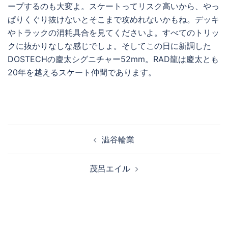
ープするのも大変よ。スケートってリスク高いから、やっ
ぱりくぐり抜けないとそこまで攻めれないかもね。デッキ
やトラックの消耗具合を見てくださいよ。すべてのトリッ
クに抜かりなしな感じでしょ。そしてこの日に新調した
DOSTECHの慶太シグニチャー52mm。RAD龍は慶太とも
20年を越えるスケート仲間であります。
投
澁谷輪業
稿
ナ
茂呂エイル
ビ
ゲ
ー
シ