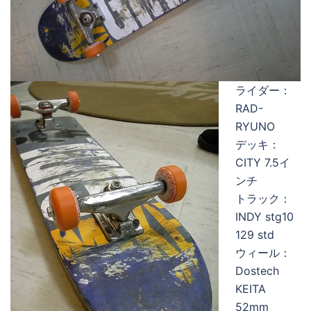
ライダー：
RAD-
RYUNO
デッキ：
CITY 7.5イ
ンチ
トラック：
INDY stg10
129 std
ウィール：
Dostech
KEITA
52mm