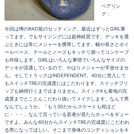
ベアリン
グ：
今回は噂のRAD龍のセッティング。最近はずっとGIRL乗
ってます。でもサイジングには超神経質です。デッキを選
ぶときには常にメジャーを携帯してます。幅や長さとホイ
ールベース、テールとノーズもキッチリ測ってコンケーブ
も吟味します。GIRLはいろんな事情でいろんなサイズの
デッキが流通しているので、やはりメジャーが手放せませ
ん。そしてトラックはINDEPENDENT。40台に突入して
もスイッチTREの完成度にはこだわります。スイッチフリ
ップも納得行くまで止まりません。スイッチKも着地の完
成度までとことんこだわり抜いてメイクします。なんて男
なんでしょうか。「もう30だからスケートも程ほど
に・・・」なんて言っている若者が居たらホッペをギュー
ですよ。みんな40台からスイッチTREの完成度にこだわれ
る男になってほしい。そこまで身体のコンディションをキ