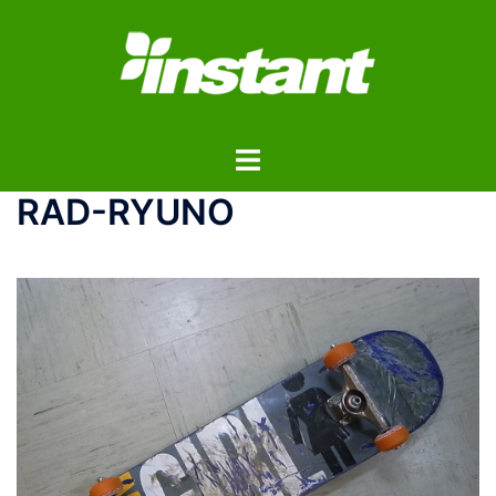
コ
ン
テ
ン
ツ
ト
へ
グ
ス
RAD-RYUNO
ル
キ
メ
ッ
ニ
プ
ュ
ー