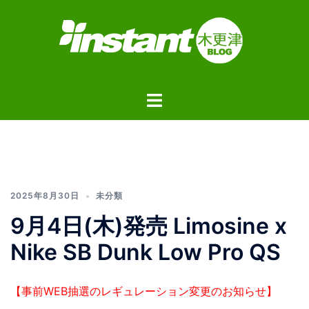
コ
ン
テ
ン
ツ
ト
へ
グ
ス
ル
キ
メ
ッ
ニ
プ
ュ
2025年8月30日
未分類
ー
9月4日(木)発売 Limosine x
Nike SB Dunk Low Pro QS
【事前WEB抽選のレギュレーション変更のお知らせ】