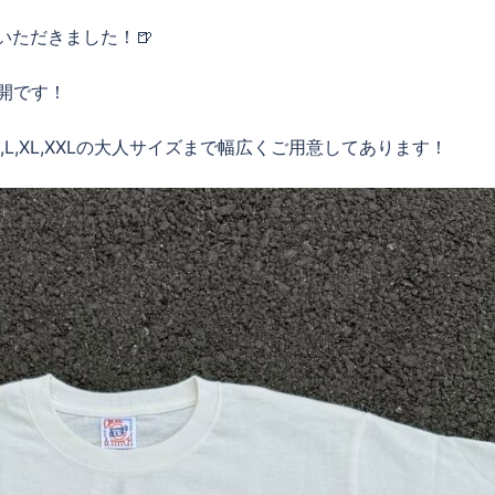
いただきました！🍺
色展開です！
、S,M,L,XL,XXLの大人サイズまで幅広くご用意してあります！