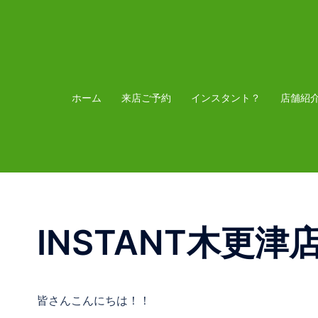
コ
ン
テ
ン
ツ
ホーム
来店ご予約
インスタント？
店舗紹
へ
ス
キ
ッ
プ
INSTANT木更津
皆さんこんにちは！！