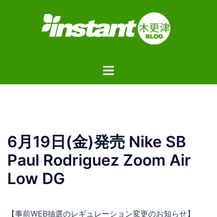
コ
ン
テ
ン
ツ
ト
へ
グ
ス
ル
キ
メ
ッ
ニ
プ
ュ
6月19日(金)発売 Nike SB
ー
Paul Rodriguez Zoom Air
Low DG
【事前WEB抽選のレギュレーション変更のお知らせ】