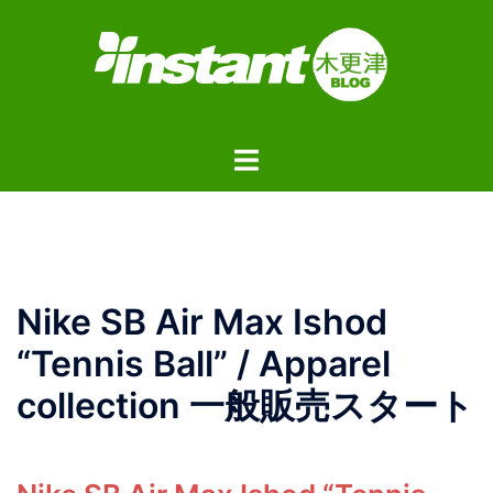
コ
ン
テ
ン
ツ
ト
へ
グ
ス
ル
キ
メ
ッ
ニ
プ
ュ
Nike SB Air Max Ishod
ー
“Tennis Ball” / Apparel
collection 一般販売スタート