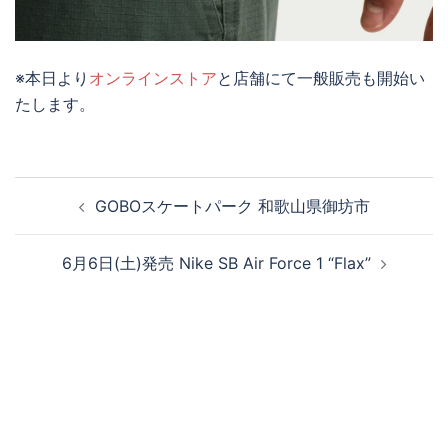
※本日より
オンラインストア
と店舗にて一般販売も開始い
たします。
投
GOBOスケートパーク 和歌山県御坊市
稿
ナ
6月6日(土)発売 Nike SB Air Force 1 “Flax”
ビ
ゲ
ー
シ
ョ
ン