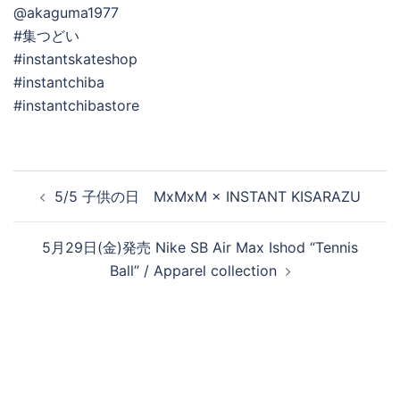
@akaguma1977
#集つどい
#instantskateshop
#instantchiba
#instantchibastore
投
5/5 子供の日 MxMxM × INSTANT KISARAZU
稿
ナ
5月29日(金)発売 Nike SB Air Max Ishod “Tennis
ビ
Ball” / Apparel collection
ゲ
ー
シ
ョ
ン