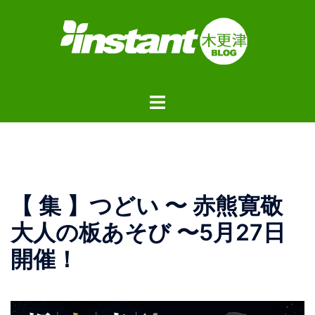
コ
ン
テ
ン
ツ
ト
へ
グ
ス
ル
キ
メ
ッ
ニ
プ
ュ
【 集 】つどい 〜 赤熊寛敬
ー
大人の板あそび 〜5月27日
開催！