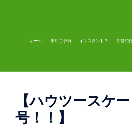
コ
ン
テ
ン
ツ
ホーム
来店ご予約
インスタント？
店舗紹
へ
ス
キ
ッ
プ
【ハウツースケー
号！！】