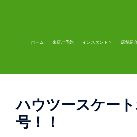
コ
ン
テ
ン
ツ
ホーム
来店ご予約
インスタント？
店舗紹
へ
ス
キ
ッ
プ
ハウツースケートボ
号！！