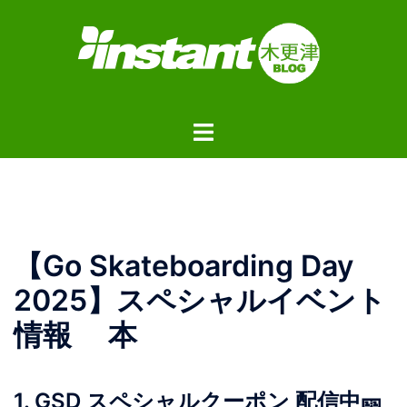
コ
ン
テ
ン
ツ
ト
へ
グ
ス
ル
キ
メ
ッ
ニ
プ
ュ
【Go Skateboarding Day
ー
2025】スペシャルイベント
情報 本
1. GSD スペシャルクーポン 配信中🎫