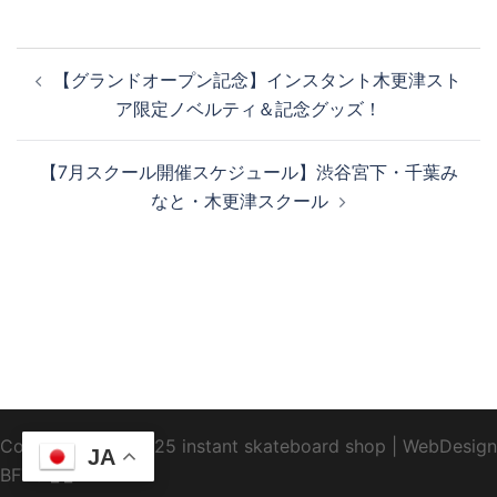
投
【グランドオープン記念】インスタント木更津スト
稿
ア限定ノベルティ＆記念グッズ！
ナ
ビ
【7月スクール開催スケジュール】渋谷宮下・千葉み
ゲ
なと・木更津スクール
ー
シ
ョ
ン
Copyright1995-2025 instant skateboard shop
|
WebDesign
JA
BFTC
_ _.