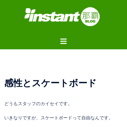
コ
ン
テ
ン
ツ
ト
へ
グ
ス
ル
キ
メ
ッ
ニ
プ
ュ
感性とスケートボード
ー
どうもスタッフのカイセイです。
いきなりですが、スケートボードって自由なんです。