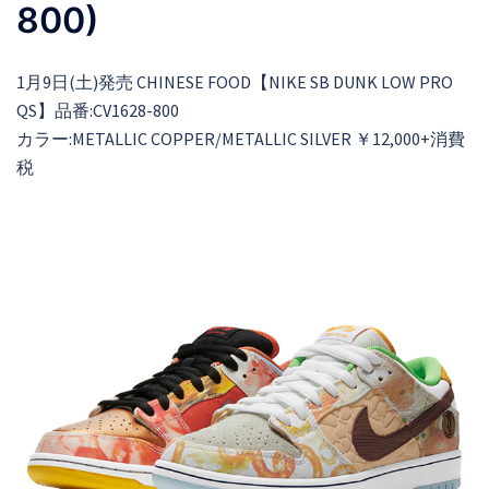
800)
1月9日(土)発売 CHINESE FOOD【NIKE SB DUNK LOW PRO
QS】品番:CV1628-800
カラー:METALLIC COPPER/METALLIC SILVER ￥12,000+消費
税