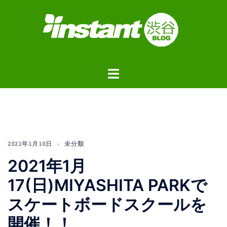
コ
ン
テ
ン
ツ
ト
へ
グ
ス
ル
キ
メ
ッ
ニ
プ
ュ
2021年1月10日
未分類
ー
2021年1月
17(日)MIYASHITA PARKで
スケートボードスクールを
開催！！