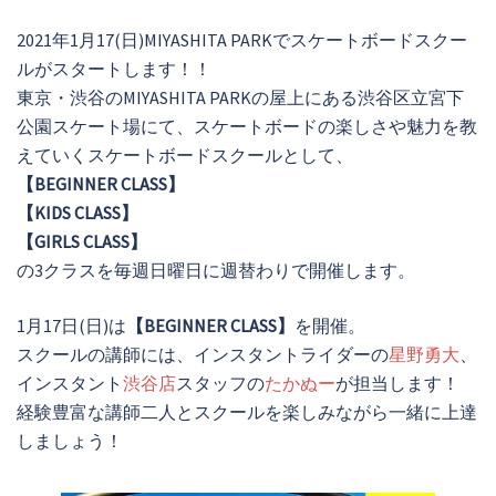
2021年1月17(日)MIYASHITA PARKでスケートボードスクー
ルがスタートします！！
東京・渋谷のMIYASHITA PARKの屋上にある渋谷区立宮下
公園スケート場にて、スケートボードの楽しさや魅力を教
えていくスケートボードスクールとして、
【BEGINNER CLASS】
【KIDS CLASS】
【GIRLS CLASS】
の3クラスを毎週日曜日に週替わりで開催します。
1月17日(日)は
【BEGINNER CLASS】
を開催。
スクールの講師には、インスタントライダーの
星野勇大
、
インスタント
渋谷店
スタッフの
たかぬー
が担当します！
経験豊富な講師二人とスクールを楽しみながら一緒に上達
しましょう！