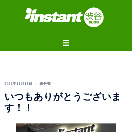
コ
ン
テ
ン
ツ
ト
へ
グ
ス
ル
キ
メ
ッ
ニ
プ
ュ
2021年11月16日
未分類
ー
いつもありがとうございま
す！！