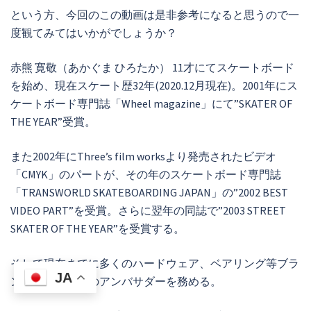
という方、今回のこの動画は是非参考になると思うので一
度観てみてはいかがでしょうか？
赤熊 寛敬（あかぐま ひろたか） 11才にてスケートボード
を始め、現在スケート歴32年(2020.12月現在)。2001年にス
ケートボード専門誌「Wheel magazine」にて”SKATER OF
THE YEAR”受賞。
また2002年にThree’s film worksより発売されたビデオ
「CMYK」のパートが、その年のスケートボード専門誌
「TRANSWORLD SKATEBOARDING JAPAN」の”2002 BEST
VIDEO PART”を受賞。さらに翌年の同誌で”2003 STREET
SKATER OF THE YEAR”を受賞する。
そして現在までに多くのハードウェア、ベアリング等ブラ
JA
ンド立ち上げ時のアンバサダーを務める。