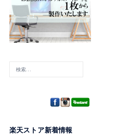
検
索:
楽天ストア新着情報