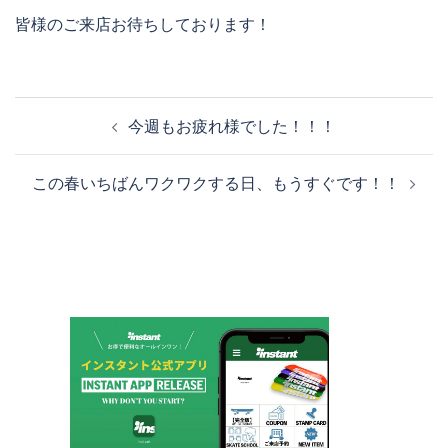
皆様のご来店お待ちしております！
投
今週もお疲れ様でした！！！
稿
ナ
この春いちばんワクワクする日、もうすぐです！！
ビ
ゲ
ー
シ
ョ
ン