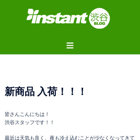
コ
ン
テ
ン
ツ
ト
へ
グ
ス
ル
キ
メ
ッ
ニ
プ
ュ
新商品 入荷！！！
ー
皆さんこんにちは！
渋谷スタッフです！！
最近は天気も良く、夜も冷え込むことが少なくなってきて