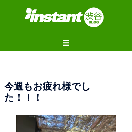
コ
ン
テ
ン
ツ
ト
へ
グ
ス
ル
キ
メ
ッ
ニ
プ
ュ
今週もお疲れ様でし
ー
た！！！