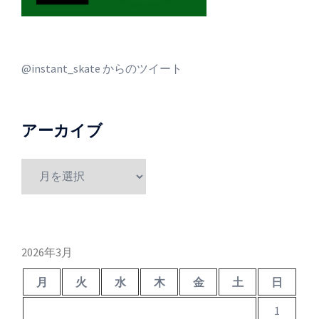
@instant_skate からのツイート
アーカイブ
ア
ー
カ
イ
ブ
2026年3月
月
火
水
木
金
土
日
1