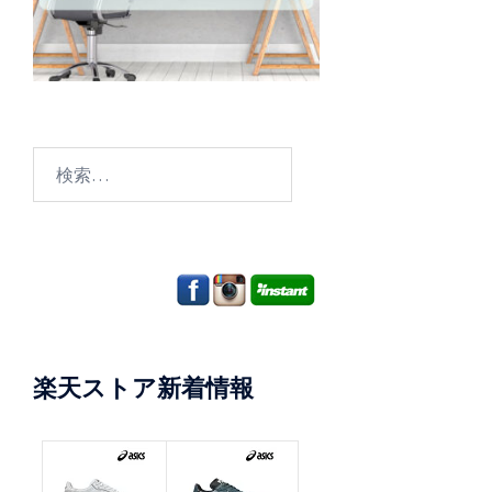
検
索:
楽天ストア新着情報