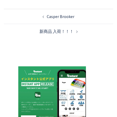
投
Casper Brooker
稿
ナ
新商品 入荷！！！
ビ
ゲ
ー
シ
ョ
ン