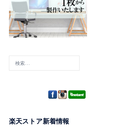
検
索:
楽天ストア新着情報