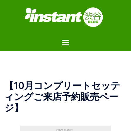
コ
ン
テ
ン
ツ
ト
へ
グ
ス
ル
キ
メ
ッ
ニ
プ
ュ
【10月コンプリートセッテ
ー
ィングご来店予約販売ペー
ジ】