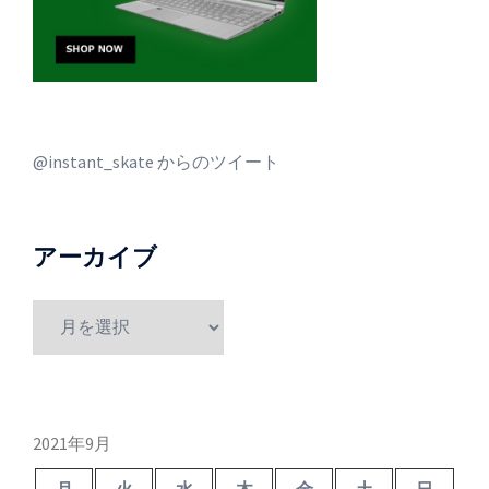
@instant_skate からのツイート
アーカイブ
ア
ー
カ
イ
ブ
2021年9月
月
火
水
木
金
土
日