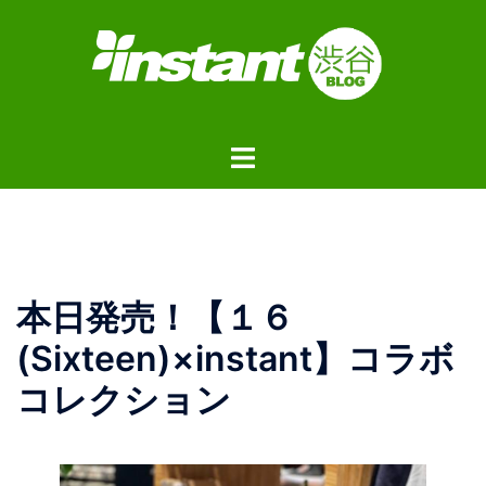
コ
ン
テ
ン
ツ
ト
へ
グ
ス
ル
キ
メ
ッ
ニ
プ
ュ
本日発売！【１６
ー
(Sixteen)×instant】コラボ
コレクション