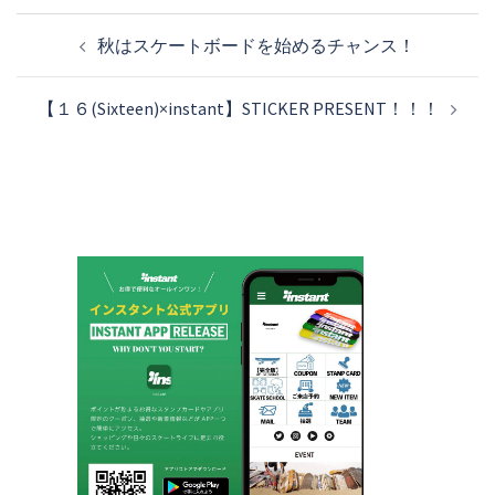
投
秋はスケートボードを始めるチャンス！
稿
ナ
【１６(Sixteen)×instant】STICKER PRESENT！！！
ビ
ゲ
ー
シ
ョ
ン