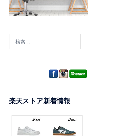
検
索:
楽天ストア新着情報