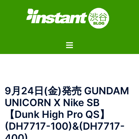
コ
ン
テ
ン
ツ
ト
へ
グ
ス
ル
キ
メ
ッ
ニ
プ
ュ
9月24日(金)発売 GUNDAM
ー
UNICORN X Nike SB
【Dunk High Pro QS】
(DH7717-100)&(DH7717-
400)