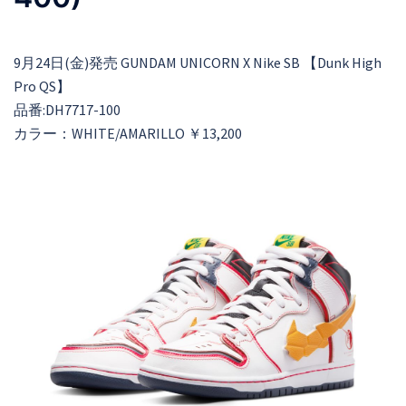
9月24日(金)発売 GUNDAM UNICORN X Nike SB 【Dunk High
Pro QS】
品番:DH7717-100
カラー：WHITE/AMARILLO ￥13,200