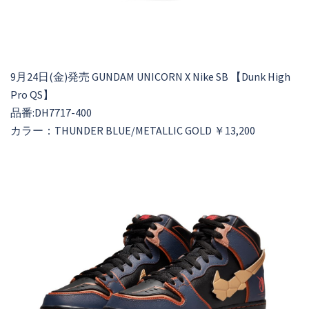
9月24日(金)発売 GUNDAM UNICORN X Nike SB 【Dunk High
Pro QS】
品番:DH7717-400
カラー：THUNDER BLUE/METALLIC GOLD ￥13,200