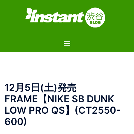
コ
ン
テ
ン
ツ
ト
へ
グ
ス
ル
キ
メ
ッ
ニ
プ
ュ
12月5日(土)発売
ー
FRAME【NIKE SB DUNK
LOW PRO QS】(CT2550-
600)