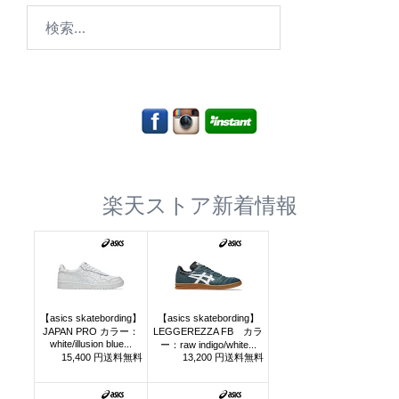
検
索:
楽天ストア新着情報