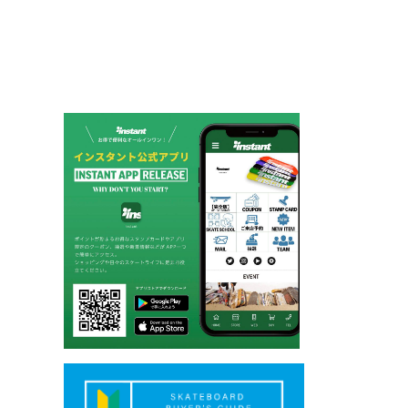
ゲ
ー
シ
ョ
ン