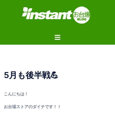
コ
ン
テ
ン
ツ
ト
へ
グ
ス
ル
キ
メ
ッ
ニ
プ
ュ
5月も後半戦💪
ー
こんにちは！
お台場ストアのダイチです！！