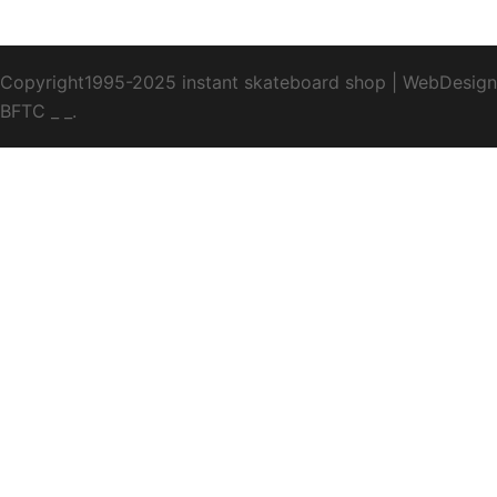
Copyright1995-2025 instant skateboard shop
|
WebDesign
BFTC
_ _.