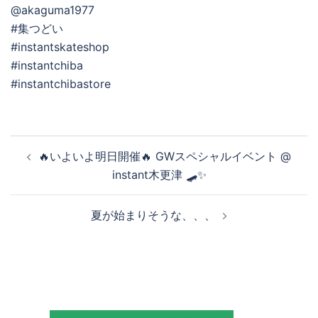
@akaguma1977
#集つどい
#instantskateshop
#instantchiba
#instantchibastore
投
🔥いよいよ明日開催🔥 GWスペシャルイベント @
稿
instant木更津 🛹✨
ナ
ビ
夏が始まりそうな、、、
ゲ
ー
シ
ョ
ン