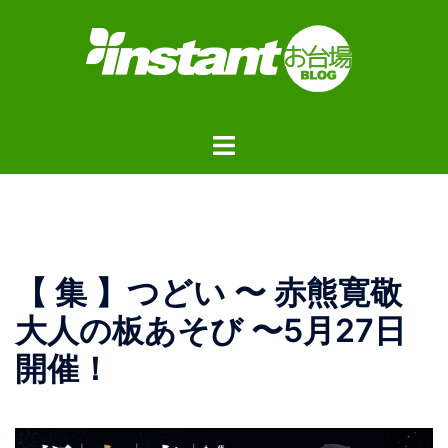
コ
ン
テ
ン
ツ
ト
へ
グ
ス
ル
キ
メ
ッ
ニ
プ
ュ
【 集 】つどい 〜 赤熊寛敬
ー
大人の板あそび 〜5月27日
開催！