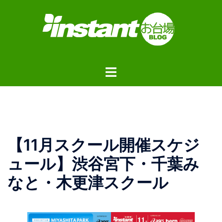
コ
ン
テ
ン
ツ
ト
へ
グ
ス
ル
キ
メ
ッ
ニ
プ
ュ
【11月スクール開催スケジ
ー
ュール】渋谷宮下・千葉み
なと・木更津スクール