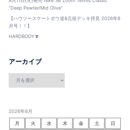
8月11日(火)発売 Nike SB Zoom Tennis Classic
”Deep Pewter/Mid Olive”
【ハウツースケートボウ道&元祖デッキ拝見 2026年8
月号！！】
HARDBODY🍄
アーカイブ
ア
ー
カ
イ
ブ
2026年8月
月
火
水
木
金
土
日