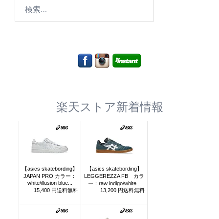
検
索:
楽天ストア新着情報