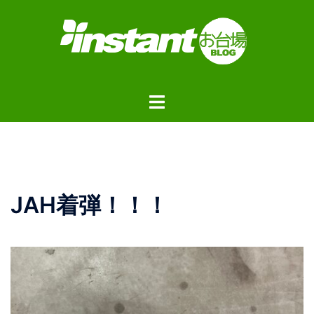
コ
ン
テ
ン
ツ
ト
へ
グ
ス
ル
キ
メ
ッ
ニ
プ
ュ
JAH着弾！！！
ー