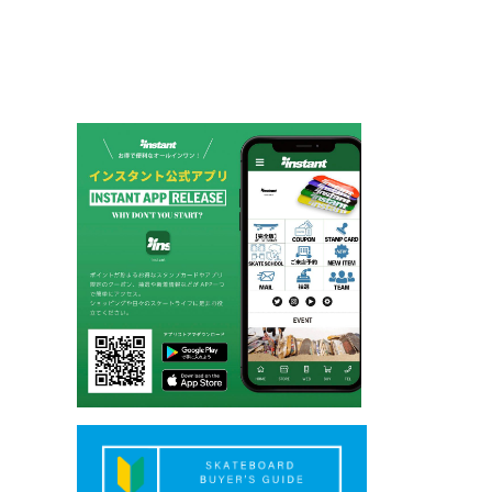
ー
シ
ョ
ン