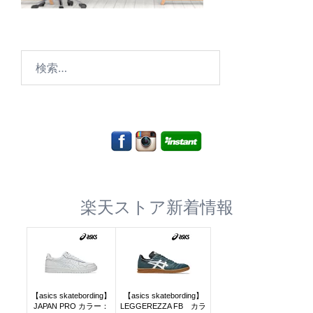
検
索:
楽天ストア新着情報