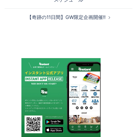
ナ
ビ
【奇跡の11日間】GW限定企画開催!!
ゲ
ー
シ
ョ
ン