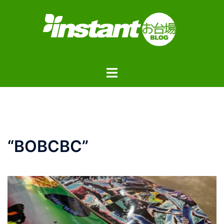
コ
ン
テ
ン
ツ
ト
へ
グ
ス
ル
キ
メ
ッ
ニ
プ
ュ
“BOBCBC”
ー