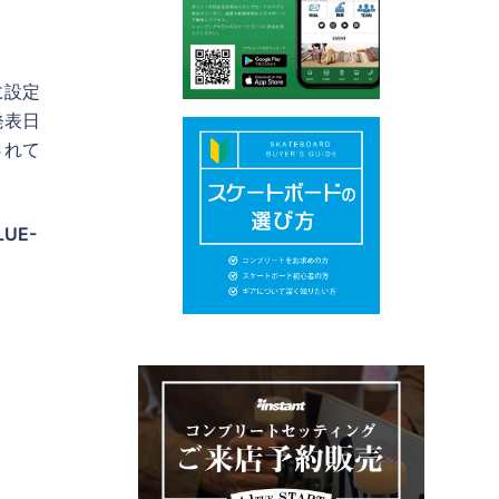
に設定
発表日
されて
LUE-