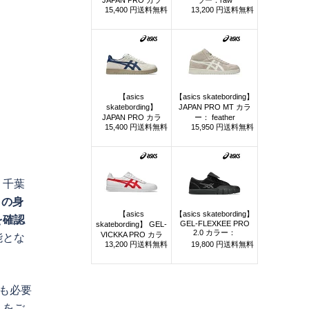
・千葉
きの身
を確認
能とな
も必要
）をご