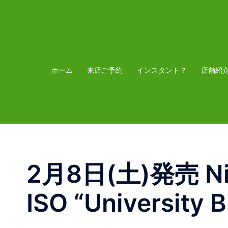
コ
ン
テ
ン
ツ
ホーム
来店ご予約
インスタント？
店舗紹
へ
ス
キ
ッ
プ
2月8日(土)発売 Nik
ISO “University B