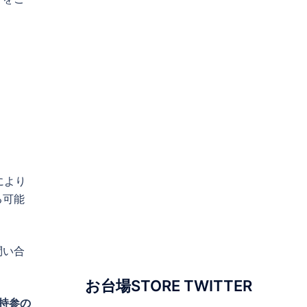
により
る可能
問い合
お台場STORE TWITTER
持参の