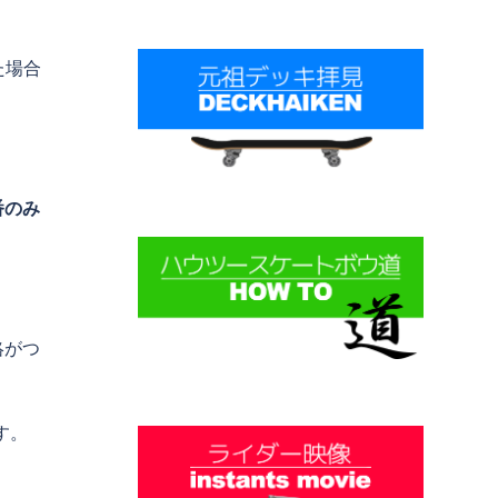
た場合
番のみ
絡がつ
す。