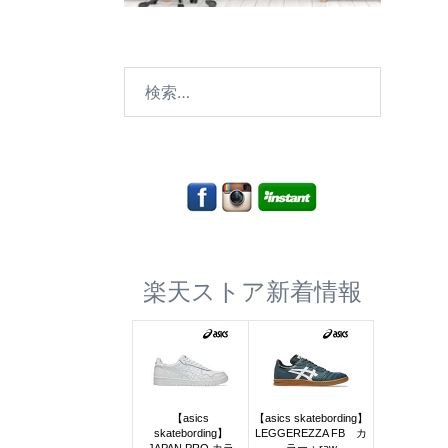
検
索:
楽天ストア新着情報