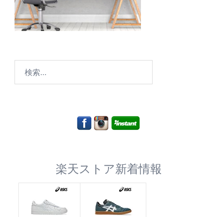
検
索:
楽天ストア新着情報