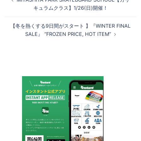
稿
キュラムクラス】1/26(日)開催！
ナ
ビ
【冬を熱くする9日間がスタート 】『WINTER FINAL
ゲ
SALE』 “FROZEN PRICE, HOT ITEM”
ー
シ
ョ
ン