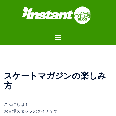
コ
ン
テ
ン
ツ
ト
へ
グ
ス
ル
キ
メ
ッ
ニ
プ
ュ
スケートマガジンの楽しみ
ー
方
こんにちは！！
お台場スタッフのダイチです！！