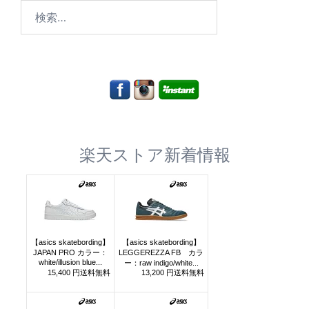
検
索:
楽天ストア新着情報