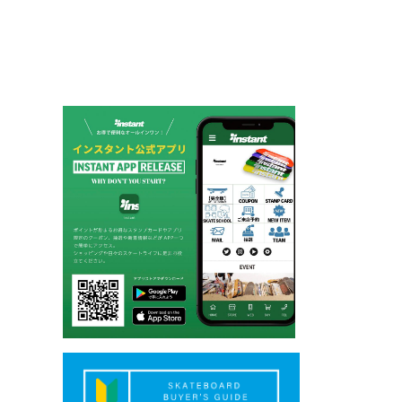
ー
シ
ョ
ン