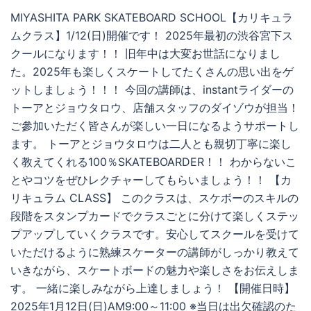
MIYASHITA PARK SKATEBOARD SCHOOL【カリキュラ
ムクラス】1/12(日)開催です！ 2025年最初の渋谷宮下ス
クールになります！！ 旧年中は大変お世話になりまし
た。2025年も楽しくスケートしてたくさんの思い出をゲ
ットしましょう！！！ 今回の講師は、instantライダーの
トーアとジョウタロウ、店舗スタッフのダイゾウが担当！
ご參加いただく皆さんが楽しい一日になるようサポートし
ます。 トーアとジョウタロウは二人とも親切丁寧に楽し
く教えてくれる100％SKATEBOARDER！！ わからないこ
とやコツをぜひレクチャーしてもらいましょう！！ 【カ
リキュラム CLASS】 このクラスは、スケボーのスキルの
段階をスタンプカードでクラスごとに分けて楽しくステッ
プアップしていくクラスです。安心してスクールを受けて
いただけるように熟練スケーターの講師がしっかり教えて
いきながら、スケートボードの魅力や楽しさをお伝えしま
す。 一緒に楽しみながら上達しましょう！ 【開催日時】
2025年1月12日(日)AM9:00～11:00 ※当日は出欠確認のた