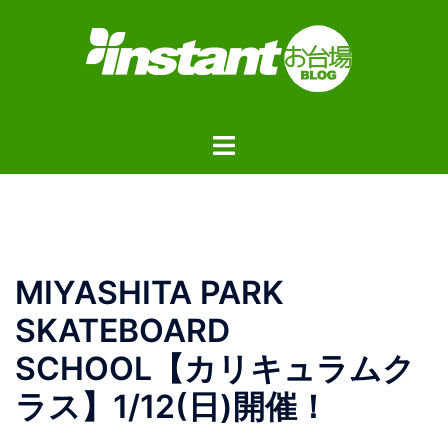
コ
ン
テ
ン
ツ
ト
へ
グ
ス
ル
キ
メ
ッ
ニ
プ
ュ
MIYASHITA PARK
ー
SKATEBOARD
SCHOOL【カリキュラムク
ラス】1/12(日)開催！