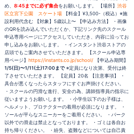
め、
8:45までに必ず集合
をお願いします。 【場所】
渋谷
区立宮下公園 スケート場
【料金】¥3,500-（税込）※施
設利用代含む 【対象】5歳以上〜 【申込み方法】 ・画像
のQRを読み込んでいただくか、下記リンク先のスクール
申込専用ページにアクセスしていただき、内容に沿ってお
申し込みをお願いします。 ・インスタント渋谷ストアの
店頭でもご案内させていただきます。 【スクール申込専
用ページ】
https://instants.co.jp/school/
【申込み期間】
1/5(日)〜1/11(土)17:00まで
※定員になり次第、受付は終
了させていただきます。 【定員】20名 【注意事項】 ・
具合が悪くなったらスタッフにすぐお声掛けください。
・スクールの円滑な進行、安全の為、講師指導員の指示に
従いますようお願いします。 ・小学生以下のお子様は、
ヘルメット、プロテクターの着用が必須になります。 ・
ソールが平らなスニーカーをご着用ください。 ・パーク
以外での滑走は禁止となっております。 ・ゴミは各自お
持ち帰りください。 ・紛失、盗難などについては自己責