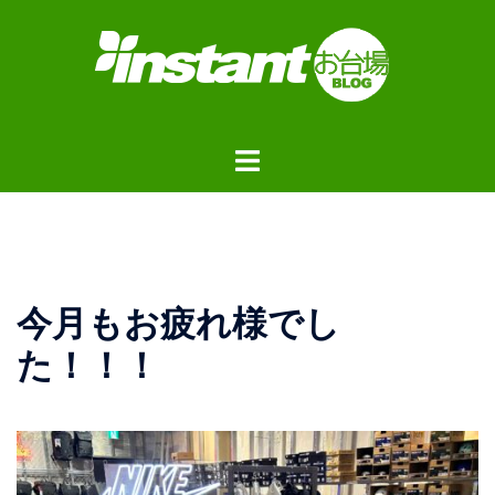
コ
ン
テ
ン
ツ
ト
へ
グ
ス
ル
キ
メ
ッ
ニ
プ
ュ
今月もお疲れ様でし
ー
た！！！