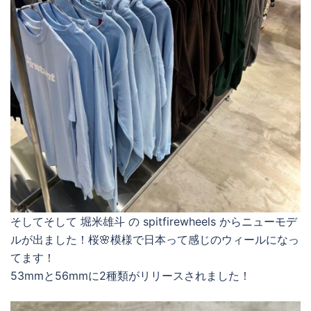
そしてそして 堀米雄斗 の spitfirewheels からニューモデ
ルが出ました！桜🌸模様で日本って感じのウィールになっ
てます！
53mmと56mmに2種類がリリースされました！