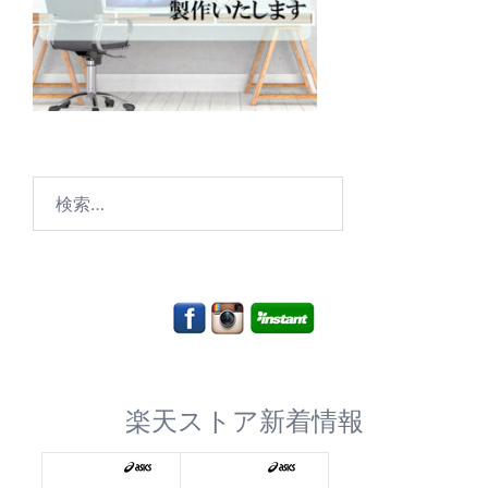
検
索:
楽天ストア新着情報