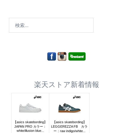
検
索:
楽天ストア新着情報