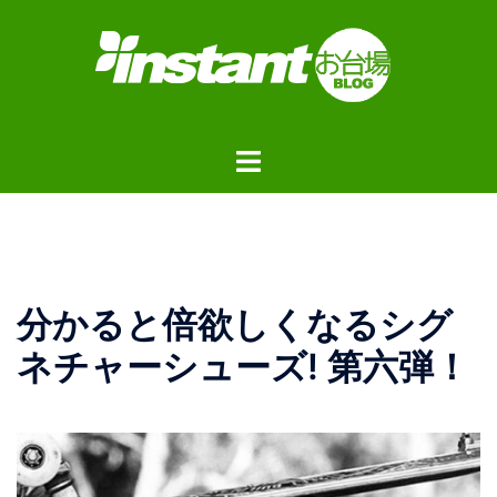
コ
ン
テ
ン
ツ
ト
へ
グ
ス
ル
キ
メ
ッ
ニ
プ
ュ
分かると倍欲しくなるシグ
ー
ネチャーシューズ! 第六弾！