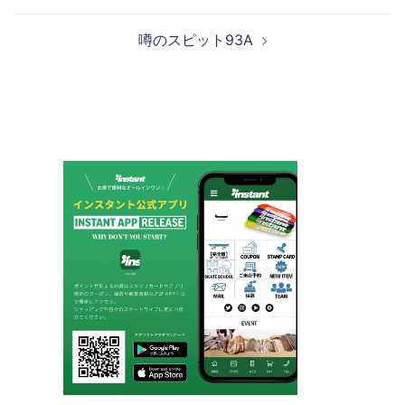
ナ
ビ
噂のスピット93A
ゲ
ー
シ
ョ
ン