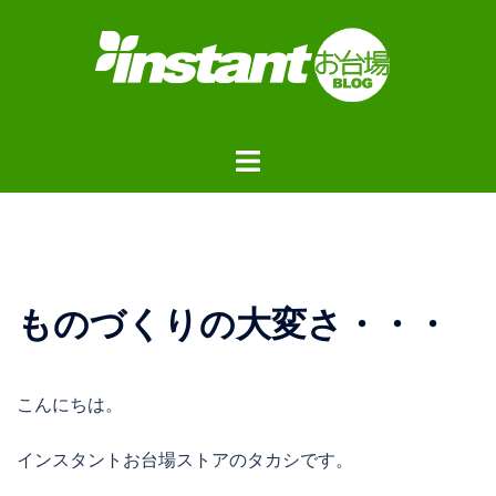
コ
ン
テ
ン
ツ
ト
へ
グ
ス
ル
キ
メ
ッ
ニ
プ
ュ
ものづくりの大変さ・・・
ー
こんにちは。
インスタントお台場ストアのタカシです。