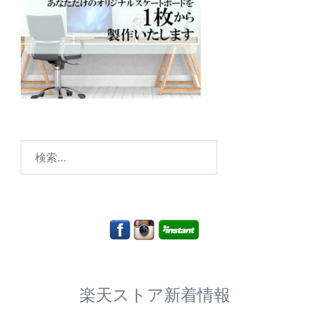
検
索:
楽天ストア新着情報