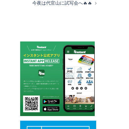
今夜は代官山に試写会へ🔥🔥
ビ
ゲ
ー
シ
ョ
ン