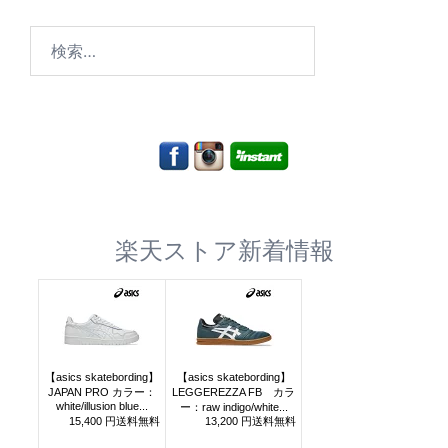
検
索:
楽天ストア新着情報