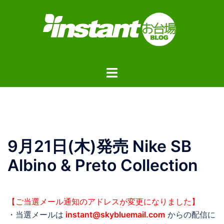
コ
ン
テ
ン
ツ
ト
へ
グ
ス
ル
キ
メ
ッ
ニ
プ
ュ
9月21日(木)発売 Nike SB
ー
Albino & Preto Collection
【ご当選メール通知のアドレスが変更になりました】
・当選メールは
instant@skybluemail.com
からの配信に