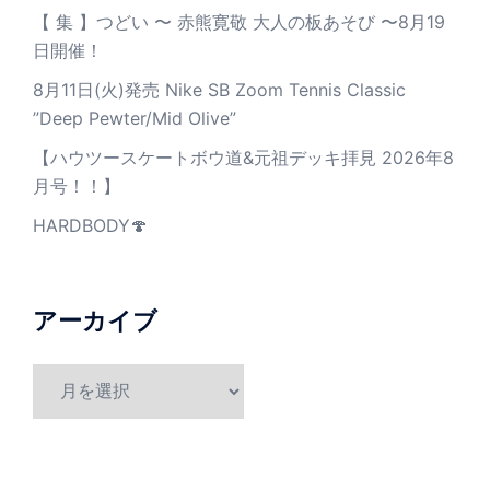
【 集 】つどい 〜 赤熊寛敬 大人の板あそび 〜8月19
日開催！
8月11日(火)発売 Nike SB Zoom Tennis Classic
”Deep Pewter/Mid Olive”
【ハウツースケートボウ道&元祖デッキ拝見 2026年8
月号！！】
HARDBODY🍄
アーカイブ
ア
ー
カ
イ