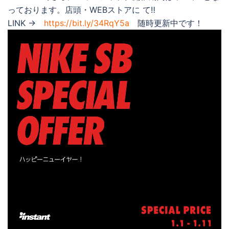
っております。店頭・WEBストアに て‼
LINK →
https://bit.ly/34RqY5a
随時更新中です！