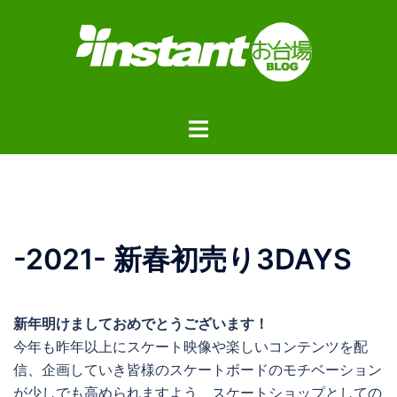
コ
ン
テ
ン
ツ
ト
へ
グ
ス
ル
キ
メ
ッ
ニ
プ
ュ
-2021- 新春初売り3DAYS
ー
新年明けましておめでとうございます！
今年も昨年以上にスケート映像や楽しいコンテンツを配
信、企画していき皆様のスケートボードのモチベーション
が少しでも高められますよう、スケートショップとしての