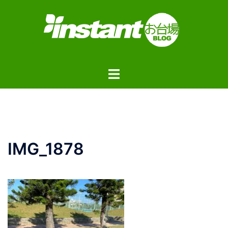
コ
ン
テ
ン
ツ
ト
へ
グ
ス
ル
キ
メ
ッ
ニ
プ
ュ
IMG_1878
ー