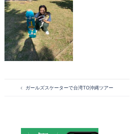
投
ガールズスケーターで台湾TO沖縄ツアー
稿
ナ
ビ
ゲ
ー
シ