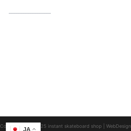
________________________
Copyright1995-2025 instant skateboard shop
|
WebDesign
JA