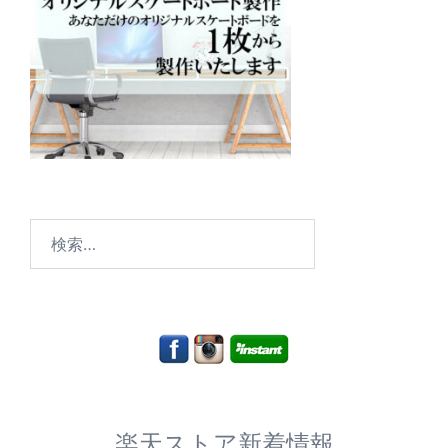
検
索:
楽天ストア新着情報