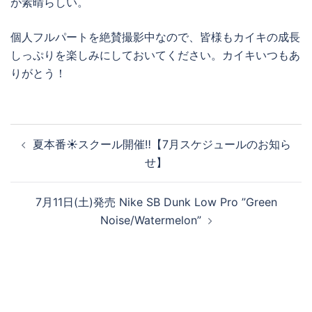
が素晴らしい。
個人フルパートを絶賛撮影中なので、皆様もカイキの成長
しっぷりを楽しみにしておいてください。カイキいつもあ
りがとう！
投
夏本番☀️スクール開催‼️【7月スケジュールのお知ら
稿
せ】
ナ
ビ
7月11日(土)発売 Nike SB Dunk Low Pro ”Green
ゲ
Noise/Watermelon”
ー
シ
ョ
ン