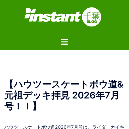
コ
ン
テ
ン
ツ
ト
へ
グ
ス
ル
キ
メ
ッ
ニ
プ
ュ
【ハウツースケートボウ道&
ー
元祖デッキ拝見 2026年7月
号！！】
ハウツースケートボウ道2026年7月号は、ライダーカイキ