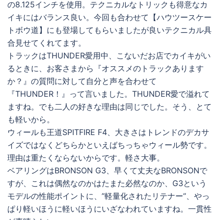
の8.125インチを使用。テクニカルなトリックも得意なカ
イキにはバランス良い。今回も合わせて【ハウツースケー
トボウ道】にも登場してもらいましたが良いテクニカル具
合見せてくれてます。
トラックはTHUNDER愛用中、こないだお店でカイキがい
るときに、お客さまから『オススメのトラックあります
か？』の質問に対して自分と声を合わせて
『THUNDER！』って言いました。THUNDER愛で溢れて
ますね。でも二人の好きな理由は同じでした。そう、とて
も軽いから。
ウィールも王道SPITFIRE F4、大きさはトレンドのデカサ
イズではなくどちらかといえばちっちゃウィール勢です。
理由は重たくならないからです。軽さ大事。
ベアリングはBRONSON G3、早くて丈夫なBRONSONで
すが、これは偶然なのかはたまた必然なのか、G3という
モデルの性能ポイントに、”軽量化されたリテナー”、やっ
ぱり軽いほうに軽いほうにいざなわれていますね。一貫性