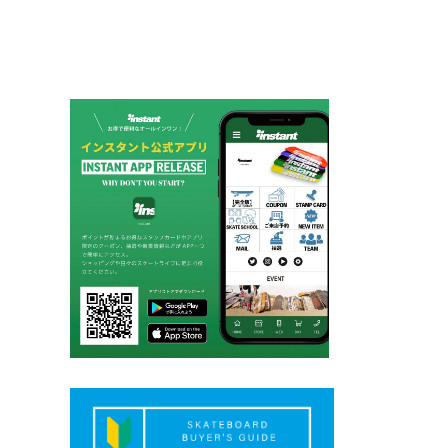
シ
ョ
ン