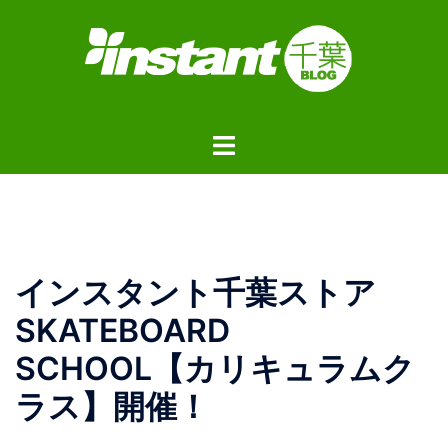
コ
ン
テ
ン
ツ
ト
へ
グ
ス
ル
キ
メ
ッ
ニ
プ
ュ
インスタント千葉ストア
ー
SKATEBOARD
SCHOOL【カリキュラムク
ラス】開催！