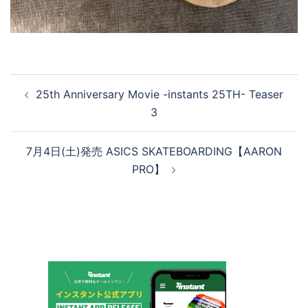
投
25th Anniversary Movie -instants 25TH- Teaser
稿
3
ナ
ビ
7月4日(土)発売 ASICS SKATEBOARDING【AARON
ゲ
PRO】
ー
シ
ョ
ン