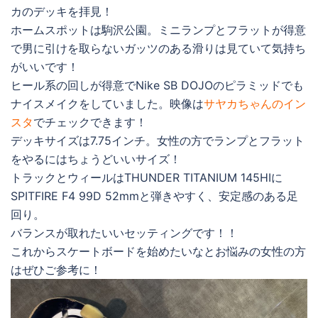
カのデッキを拝見！
ホームスポットは駒沢公園。ミニランプとフラットが得意
で男に引けを取らないガッツのある滑りは見ていて気持ち
がいいです！
ヒール系の回しが得意でNike SB DOJOのピラミッドでも
ナイスメイクをしていました。映像は
サヤカちゃんのイン
スタ
でチェックできます！
デッキサイズは7.75インチ。女性の方でランプとフラット
をやるにはちょうどいいサイズ！
トラックとウィールはTHUNDER TITANIUM 145HIに
SPITFIRE F4 99D 52mmと弾きやすく、安定感のある足
回り。
バランスが取れたいいセッティングです！！
これからスケートボードを始めたいなとお悩みの女性の方
はぜひご参考に！