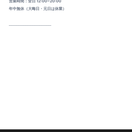
営業時間：全日 12:00~20:00
年中無休（大晦日・元日は休業）
________________________