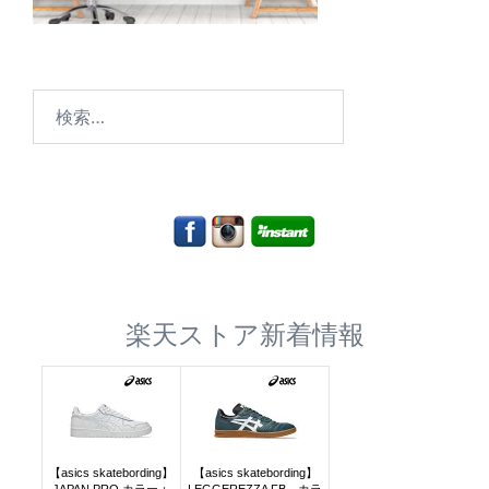
検
索:
楽天ストア新着情報