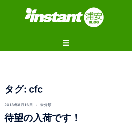
コ
ン
テ
ン
ツ
ト
へ
グ
ス
ル
キ
メ
ッ
ニ
プ
ュ
タグ:
cfc
ー
2018年8月16日
未分類
待望の入荷です！