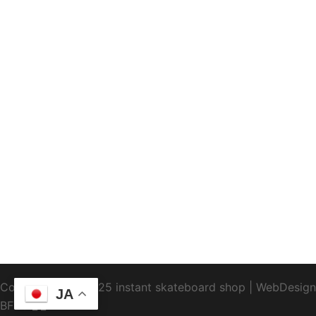
Copyright1995-2025 instant skateboard shop
|
WebDesign
JA
BFTC
_ _.