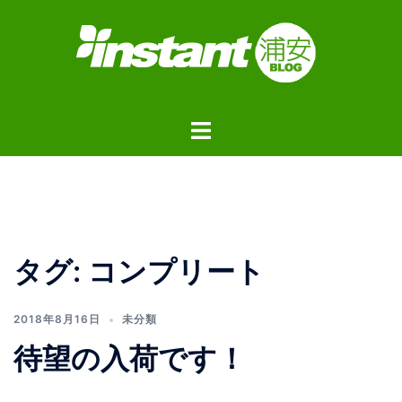
コ
ン
テ
ン
ツ
ト
へ
グ
ス
ル
キ
メ
ッ
ニ
プ
ュ
タグ:
コンプリート
ー
2018年8月16日
未分類
待望の入荷です！