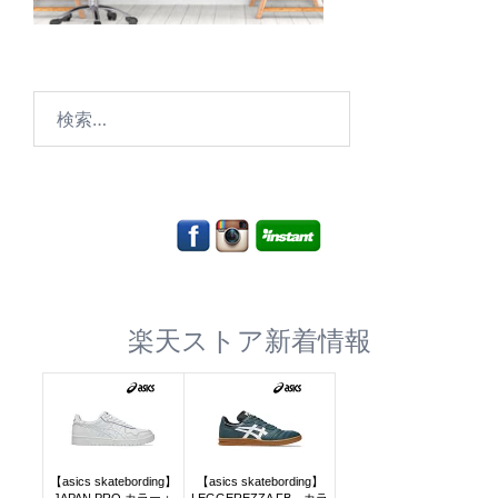
検
索:
楽天ストア新着情報