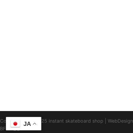
Copyright1995-2025 instant skateboard shop
|
WebDesign
JA
BFTC
_ _.