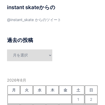
instant skateからの
@instant_skate からのツイート
過去の投稿
過
去
の
投
稿
2026年8月
月
火
水
木
金
土
日
1
2