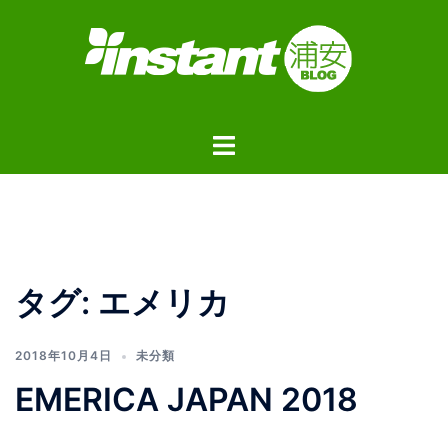
コ
ン
テ
ン
ツ
ト
へ
グ
ス
ル
キ
メ
ッ
ニ
プ
ュ
タグ:
エメリカ
ー
2018年10月4日
未分類
EMERICA JAPAN 2018