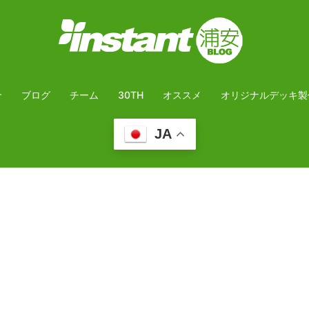
介
ブログ
チーム
30TH
オススメ
オリジナルデッキ製
JA