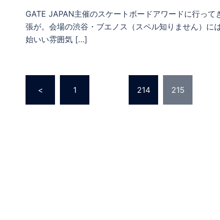
GATE JAPAN主催のスケートボードアワードに行
張が。会場の渋谷・ブエノス（スペル知りません）に
始いい雰囲気 […]
投
<
1
…
214
215
稿
の
ペ
ー
ジ
送