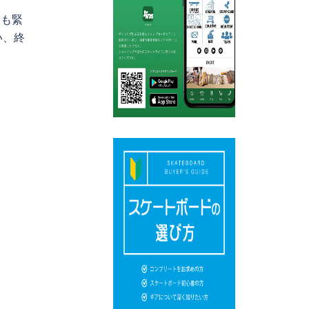
にも緊
い、終