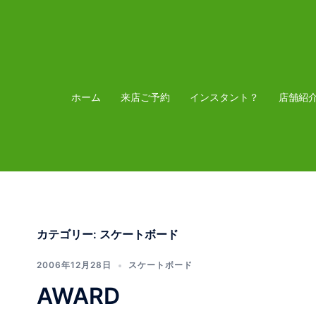
コ
ン
テ
ン
ツ
ホーム
来店ご予約
インスタント？
店舗紹
へ
ス
キ
ッ
プ
カテゴリー:
スケートボード
2006年12月28日
スケートボード
AWARD