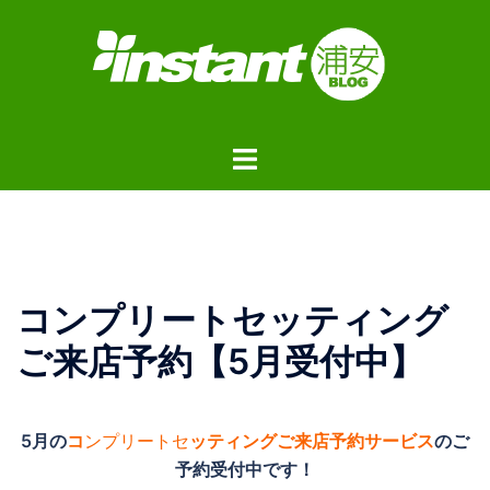
コ
ン
テ
ン
ツ
ト
へ
グ
ス
ル
キ
メ
ッ
ニ
プ
ュ
コンプリートセッティング
ー
ご来店予約【5月受付中】
5月の
コ
ンプリートセ
ッティングご来店予約サービス
のご
予約受付中です！