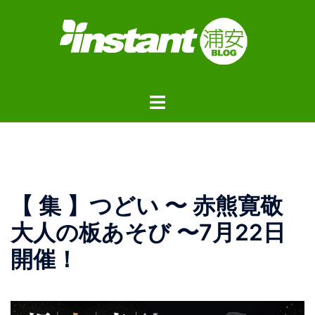
コ
ン
テ
ン
ツ
ト
へ
グ
ス
ル
キ
メ
ッ
ニ
プ
ュ
【 集 】つどい 〜 赤熊寛敬
ー
大人の板あそび 〜7月22日
開催！