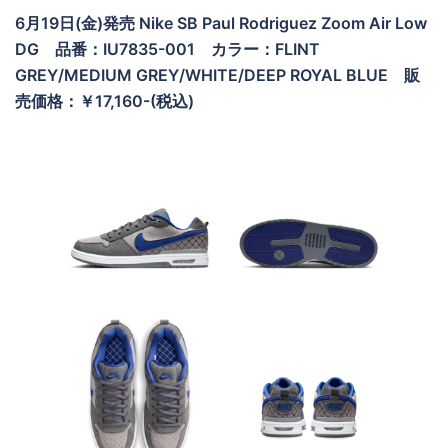
6月19日(金)発売
Nike SB Paul Rodriguez Zoom Air Low
DG
品番：IU7835-001 カラー：FLINT
GREY/MEDIUM GREY/WHITE/DEEP ROYAL BLUE
販
売価格：￥17,160-(税込)