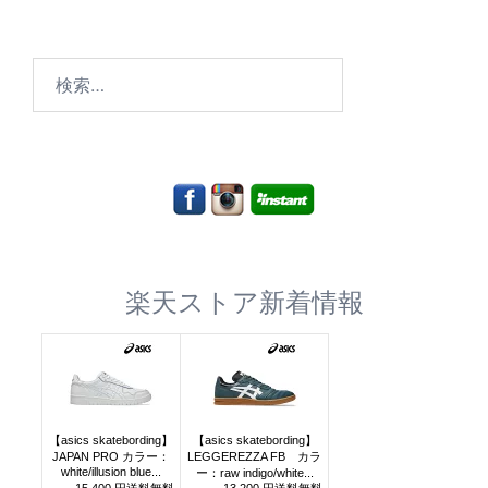
検
索:
楽天ストア新着情報