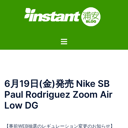
コ
ン
テ
ン
ツ
ト
へ
グ
ス
ル
キ
メ
ッ
ニ
プ
ュ
6月19日(金)発売 Nike SB
ー
Paul Rodriguez Zoom Air
Low DG
【事前WEB抽選のレギュレーション変更のお知らせ】