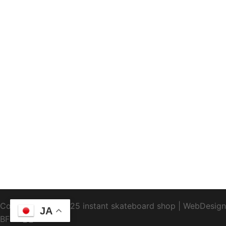
Copyright1995-2025 instant skateboard shop
|
WebDesign
JA
BFTC
_ _.