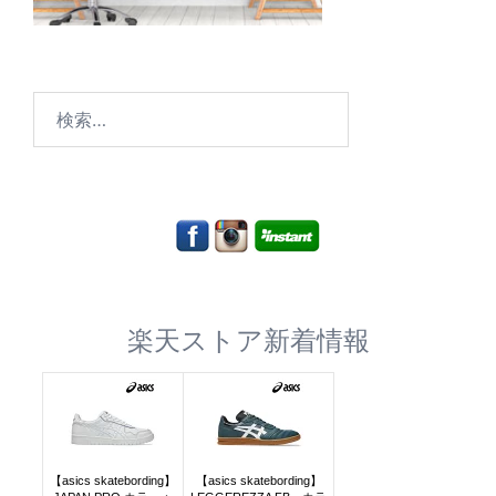
検
索:
楽天ストア新着情報