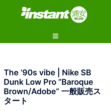
コ
ン
テ
ン
ツ
ト
へ
グ
ス
ル
キ
メ
ッ
ニ
プ
ュ
The ’90s vibe | Nike SB
ー
Dunk Low Pro “Baroque
Brown/Adobe” 一般販売ス
タート