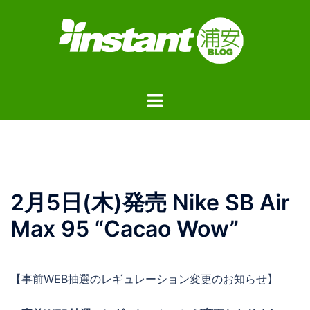
コ
ン
テ
ン
ツ
ト
へ
グ
ス
ル
キ
メ
ッ
ニ
プ
ュ
2月5日(木)発売 Nike SB Air
ー
Max 95 “Cacao Wow”
【事前WEB抽選のレギュレーション変更のお知らせ】