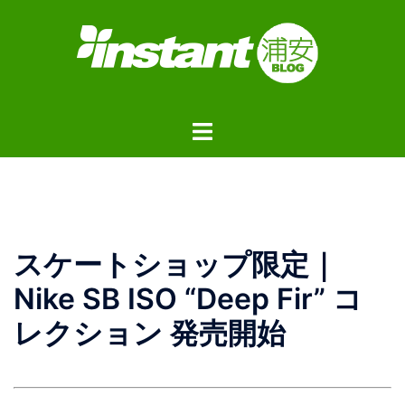
コ
ン
テ
ン
ツ
ト
へ
グ
ス
ル
キ
メ
ッ
ニ
プ
ュ
スケートショップ限定｜
ー
Nike SB ISO “Deep Fir” コ
レクション 発売開始