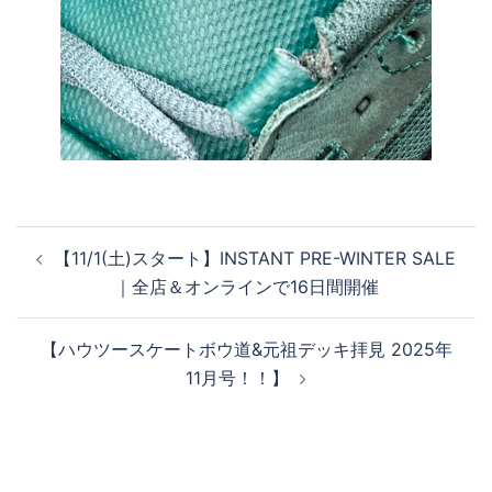
投
【11/1(土)スタート】INSTANT PRE-WINTER SALE
稿
｜全店＆オンラインで16日間開催
ナ
ビ
【ハウツースケートボウ道&元祖デッキ拝見 2025年
ゲ
11月号！！】
ー
シ
ョ
ン