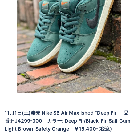
11月1日(土)発売 Nike SB Air Max Ishod “Deep Fir”
品
番:HJ4299-300
カラー: Deep Fir/Black-Fir-Sail-Gum
Light Brown-Safety Orange ￥15,400-(税込)