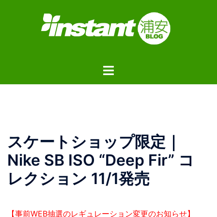
コ
ン
テ
ン
ツ
ト
へ
グ
ス
ル
キ
メ
ッ
ニ
プ
ュ
スケートショップ限定｜
ー
Nike SB ISO “Deep Fir” コ
レクション 11/1発売
【事前WEB抽選のレギュレーション変更のお知らせ】