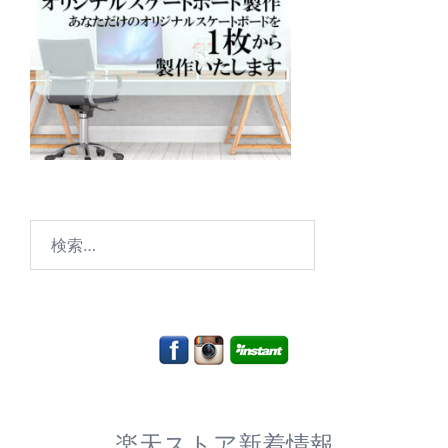
検
索:
楽天ストア新着情報