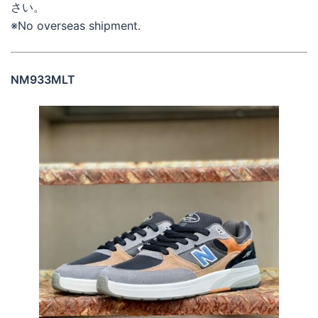
さい。
※No overseas shipment.
NM933MLT