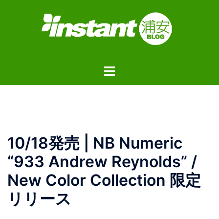
コ
ン
テ
ン
ツ
ト
へ
グ
ス
ル
キ
メ
ッ
ニ
プ
ュ
10/18発売 | NB Numeric
ー
“933 Andrew Reynolds” /
New Color Collection 限定
リリース