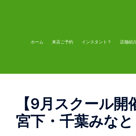
コ
ン
テ
ン
ツ
ホーム
来店ご予約
インスタント？
店舗紹
へ
ス
キ
ッ
プ
【9月スクール開
宮下・千葉みなと