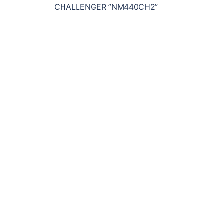
稿
CHALLENGER ”NM440CH2”
ナ
ビ
ゲ
ー
シ
ョ
ン