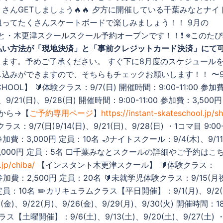
んGETしましょう🔥🔥 夕方に開催している千葉みなとナイ
ってたくさんスケートボードで楽しみましょう！！ 9月の
L・千葉みなと・木更津スクールスクール予約オープンです！！❗️ ※このた
払い方法が「現地決済」と「事前クレジットカード決済」にて
ります。予めご了承ください。 すぐ下に8月度のスケジュール
し込みができますので、そちらもチェックお願いします！！ 〜
SCHOOL】 🔰体験クラス：9/7(日) 開催時間：9:00-11:00 参加
/21(日)、9/28(日) 開催時間：9:00-11:00 参加費：3,500円
から→【
ご予約専用ページ
】
https://instant-skateschool.jp/s
(日)9/14(日)、9/21(日)、9/28(日) ・1コマ目 9:00-1
 参加費：3,000円 定員：10名 🌙ナイトスクール：9/4(木)、9/11
 参加費：3,000円 定員：5名 □千葉みなとスクールの詳細やご予約はこ
.jp/chiba/
【インスタント木更津スクール】 🔰体験クラス：
1:30 参加費：2,500円 定員：20名 🔰未就学児体験クラス：9/15(月
0円 定員：10名 ✏️カリキュラムクラス【平日開催】：9/1(月)、9/2
19(金)、9/22(月)、9/26(金)、9/29(月)、9/30(火) 開催時間：18
ス【土曜開催】：9/6(土)、9/13(土)、9/20(土)、9/27(土) 