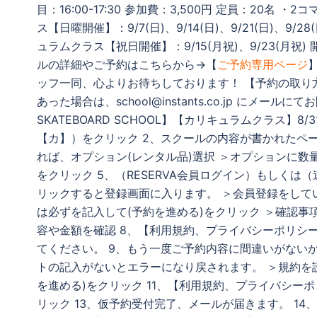
目：16:00-17:30 参加費：3,500円 定員：20名 ・2
ス【日曜開催】：9/7(日)、9/14(日)、9/21(日)、9/28
ュラムクラス【祝日開催】：9/15(月祝)、9/23(月祝) 開
ルの詳細やご予約はこちらから→【
ご予約専用ページ
ッフ一同、心よりお待ちしております！ 【予約の取り
あった場合は、school@instants.co.jp にメール
SKATEBOARD SCHOOL】【カリキュラムクラス】8/
【カ】）をクリック 2、スクールの内容が書かれたペ
れば、オプション(レンタル品)選択 ＞オプションに数
をクリック 5、（RESERVA会員ログイン）もしく
リックすると登録画面に入ります。 ＞会員登録をして
は必ずを記入して(予約を進める)をクリック ＞確認事
容や金額を確認 8、【利用規約、プライバシーポリシー
てください。 9、もう一度ご予約内容に間違いがないか
トの記入がないとエラーになり戻されます。 ＞規約を読
を進める)をクリック 11、【利用規約、プライバシーポリ
リック 13、仮予約受付完了、メールが届きます。 1