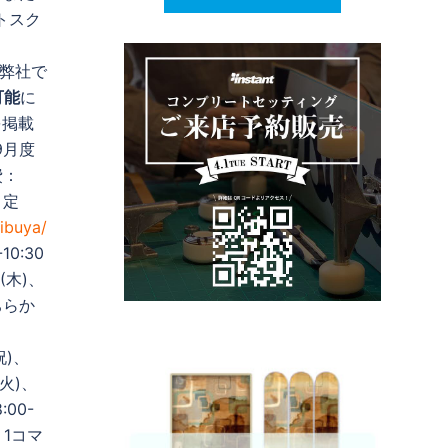
トスク
び弊社で
可能
に
を掲載
9月度
費：
 定
hibuya/
0:30
(木)、
ちらか
祝)、
(火)、
:00-
・1コマ