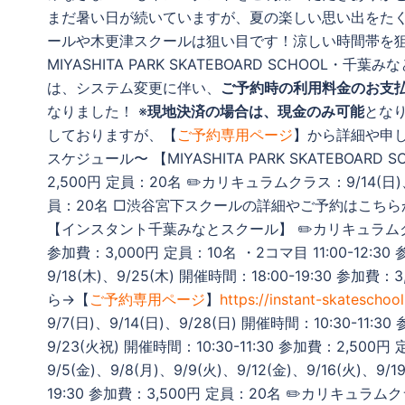
まだ暑い日が続いていますが、夏の楽しい思い出をたくさ
ールや木更津スクールは狙い目です！涼しい時間帯を狙
MIYASHITA PARK SKATEBOARD SCHOO
は、システム変更に伴い、
ご予約時の利用料金のお支
なりました！ ※
現地決済の場合は、現金のみ可能
とな
しておりますが、【
ご予約専用ページ
】から詳細や申
スケジュール〜 【MIYASHITA PARK SKATEBOARD 
2,500円 定員：20名 ✏️カリキュラムクラス：9/14(日)、9
員：20名 □渋谷宮下スクールの詳細やご予約はこちら
【インスタント千葉みなとスクール】 ✏️カリキュラムクラス：9/7
参加費：3,000円 定員：10名 ・2コマ目 11:00-12:30
9/18(木)、9/25(木) 開催時間：18:00-19:30
ら→【
ご予約専用ページ
】
https://instant-skateschool
9/7(日)、9/14(日)、9/28(日) 開催時間：10:30-1
9/23(火祝) 開催時間：10:30-11:30 参加費：2,50
9/5(金)、9/8(月)、9/9(火)、9/12(金)、9/16(火)、9/
19:30 参加費：3,500円 定員：20名 ✏️カリキュラムクラ