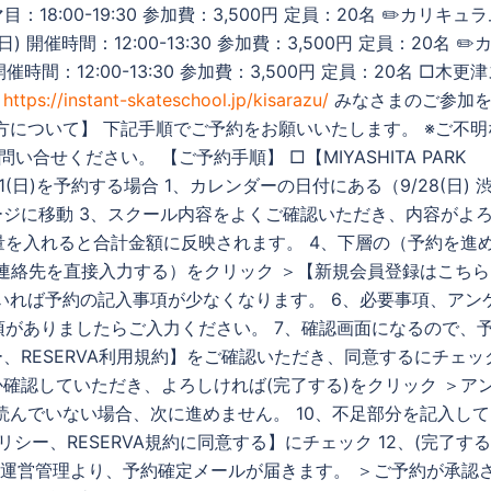
コマ目：18:00-19:30 参加費：3,500円 定員：20名 ✏️カリキュ
(日) 開催時間：12:00-13:30 参加費：3,500円 定員：20名 ✏️
催時間：12:00-13:30 参加費：3,500円 定員：20名 □木更
】
https://instant-skateschool.jp/kisarazu/
みなさまのご参加
方について】 下記手順でご予約をお願いいたします。 ※ご不明
にてお問い合せください。 【ご予約手順】 □【MIYASHITA PARK
31(日)を予約する場合 1、カレンダーの日付にある（9/28(日) 
ージに移動 3、スクール内容をよくご確認いただき、内容がよ
量を入れると合計金額に反映されます。 4、下層の（予約を進
は（連絡先を直接入力する）をクリック ＞【新規会員登録はこち
いれば予約の記入事項が少なくなります。 6、必要事項、アン
項がありましたらご入力ください。 7、確認画面になるので、
、RESERVA利用規約】をご確認いただき、同意するにチェッ
確認していただき、よろしければ(完了する)をクリック ＞ア
んでいない場合、次に進めません。 10、不足部分を記入して
シー、RESERVA規約に同意する】にチェック 12、(完了する
4、運営管理より、予約確定メールが届きます。 ＞ご予約が承認