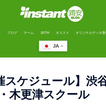
介
ブログ
チーム
30TH
オススメ
オリジナルデッキ製
JA
催スケジュール】渋
・木更津スクール