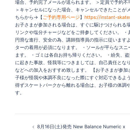
場合、予約完了メールが送られます。 ＞定員で予約不
＞キャンセルになった場合、キャンセルできたことがメ
ちらから→【
ご予約専用ページ
】
https://instant-skate
お子さまが参加される場合は、すぐに駆けつけられる場
リンクや塩分チャージなどをご持参してください。 ・
円滑な進行、安全の為、講師指導員の指示に従いますよ
ターの着用が必須になります。 ・ソールが平らなスニ
ます。 ・ゴミは各自お持ち帰りください。 ・紛失、
に起きた事故、怪我等につきましては、自己責任となり
などへの加入をおすすめ致します。 【お子さまが参加
子様が怪我や体調不良になった際にすぐ対応できるよう
得ずスケートパークから離れる場合は、お子様の体調
す。
投
8月16日(土)発売 New Balance Numeric x