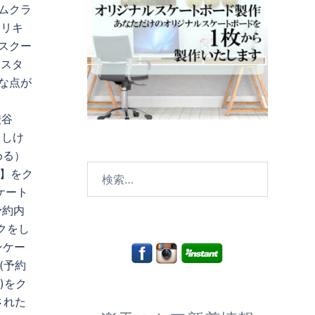
ラムクラ
カリキ
津スクー
をスタ
な点が
渋谷
ろしけ
める）
検
ら】をク
索:
ケート
予約内
クをし
ンケー
(予約
)をク
された