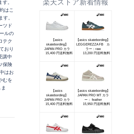
楽天ストア新着情報
ます。
約はこ
ます。
ーツド
ールの
ロテク
ており
受講中
ツ保険
中はお
やむを
しま