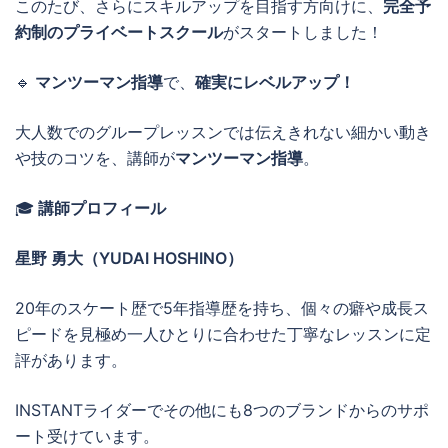
このたび、さらにスキルアップを目指す方向けに、
完全予
約制のプライベートスクール
がスタートしました！
🔹
マンツーマン指導
で、
確実にレベルアップ！
大人数でのグループレッスンでは伝えきれない細かい動き
や技のコツを、講師が
マンツーマン指導
。
🎓
講師プロフィール
星野 勇大（YUDAI HOSHINO）
20年のスケート歴で5年指導歴を持ち、個々の癖や成長ス
ピードを見極め一人ひとりに合わせた丁寧なレッスンに定
評があります。
INSTANTライダーでその他にも8つのブランドからのサポ
ート受けています。