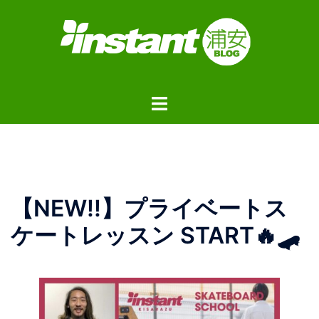
コ
ン
テ
ン
ツ
ト
へ
グ
ス
ル
キ
メ
ッ
ニ
プ
ュ
【NEW!!】プライベートス
ー
ケートレッスン START🔥🛹