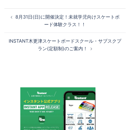
投
8月31日(日)に開催決定！未就学児向けスケートボ
稿
ード体験クラス！！
ナ
ビ
INSTANT木更津スケートボードスクール・サブスクプ
ゲ
ラン(定額制)のご案内！
ー
シ
ョ
ン