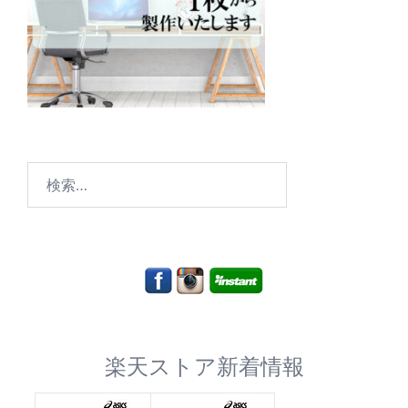
検
索:
楽天ストア新着情報